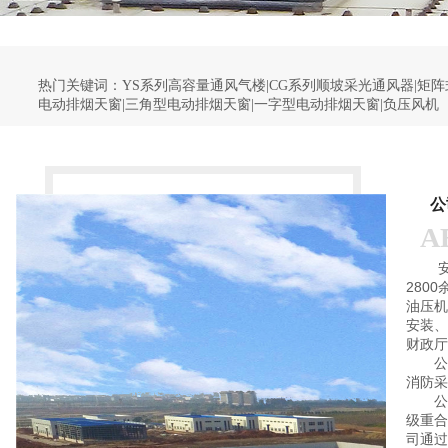
热门关键词：
YS系列高容量通风气楼|CG系列顺坡采光通风器|矩阵
电动排烟天窗|三角型电动排烟天窗|一字型电动排烟天窗|负压风机
公
A
280
油压机
安装、
财政厅
公司
消防采
公司通
级重合
司通过